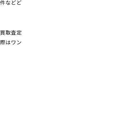
物件などど
の買取査定
の際はワン