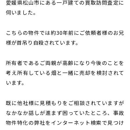
東京
愛媛県松山市にある一戸建ての買取訪問査定に
伺いました。
新宿
仙台
こちらの物件では約30年前にご依頼者様のお兄
高崎
様が首吊り自殺されています。
神奈川
横浜
大和
所有者であるご両親が高齢になり今後のことを
埼玉
考え所有している畑と一緒に売却を検討されて
千葉
います。
静岡
名古屋
既に他社様に見積もりをご相談されていますが
なかなか話しが進まず困っていたところ、事故
大阪
物件特化の弊社をインターネット検索で見つけ
福岡