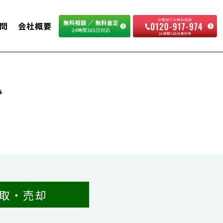
問
会社概要
ム
取・売却