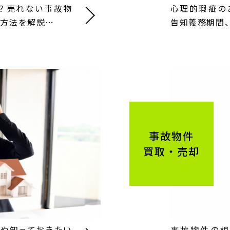
？売れない事故物
心理的瑕疵の
る方法を解説…
告知義務期間
事故物件
買取・売却
務や知っておきたい
事故物件の